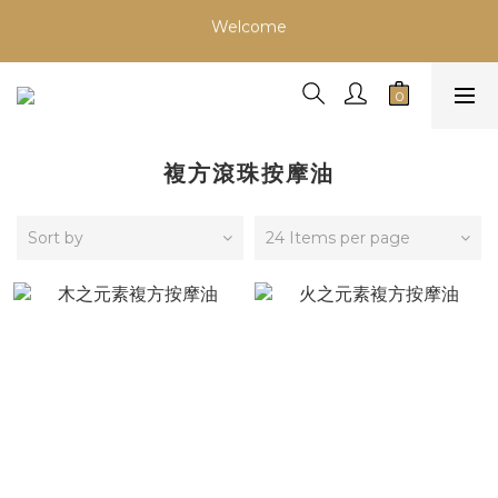
Welcome
Welcome
會員超商取貨首次免運！
慶祝！網路門市開幕～加入會員首次購物滿999即升等VIP會員
【享年度88折】
複方滾珠按摩油
Welcome
Sort by
24 Items per page