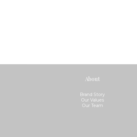
About
Brand Story
Our Values
Our Team