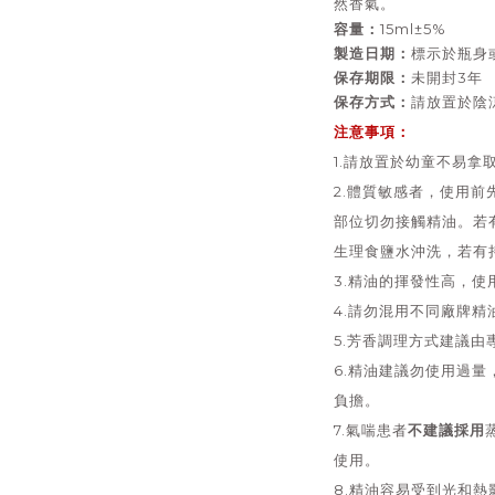
然香氣。
容量：
15ml±5%
製造日期：
標示於瓶身
保存期限：
未開封3年
保存方式：
請放置於陰
注意事項：
1.請放置於幼童不易拿
2.體質敏感者，使用
部位切勿接觸精油。若
生理食鹽水沖洗，若有
3.精油的揮發性高，
4.請勿混用不同廠牌精
5.芳香調理方式建議由
6.精油建議勿使用過
負擔。
不建議採用
7.氣喘患者
使用。
8.精油容易受到光和