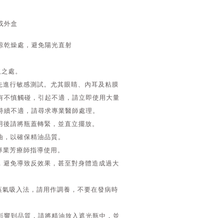
或外盒
涼乾燥處，避免陽光直射
取之處。
前先進行敏感測試。尤其眼睛、內耳及粘膜
有不慎觸碰，引起不適，請立即使用大量
持續不適，請尋求專業醫師處理。
使用後請將瓶蓋轉緊，並直立擺放。
油，以確保精油品質。
專業芳療師指導使用。
量，避免導致反效果，甚至對身體造成過大
蒸氣吸入法，請用作調養，不要在發病時
熱影響到品質，請將精油放入遮光瓶中，並