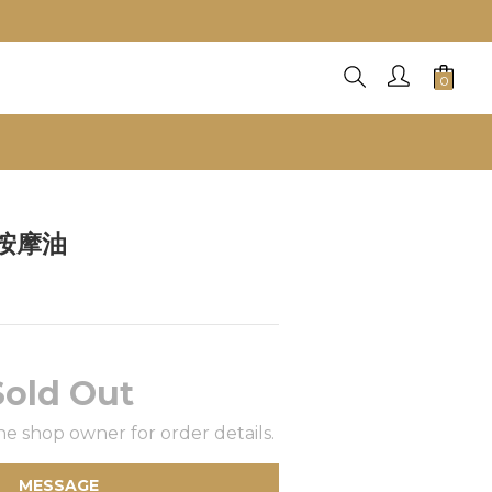
折】
按摩油
Sold Out
e shop owner for order details.
MESSAGE