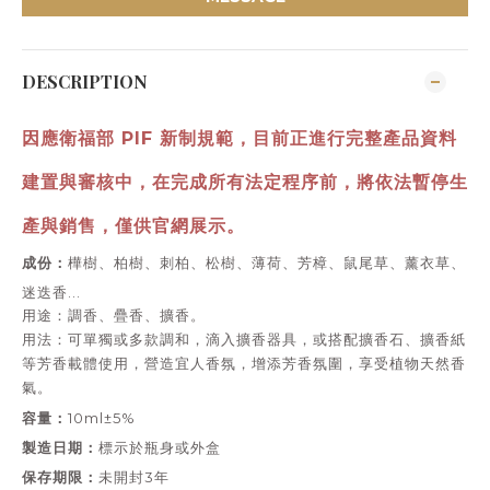
DESCRIPTION
因應衛福部 PIF 新制規範，目前正進行完整產品資料
建置與審核中，
在完成所有法定程序前，將依法暫停生
產與銷售，僅供官網展示。
成份：
樺樹、柏樹、刺柏、松樹、薄荷、芳樟、鼠尾草、薰衣草、
迷迭香...
用途：
調香、疊香、擴香。
用法：
可單獨或多款調和，滴入擴香器具，或搭配擴香石、擴香紙
等芳香載體使用，營造宜人香氛，增添芳香氛圍，享受植物天然香
氣。
容量：
10ml±5%
製造日期：
標示於瓶身或外盒
保存期限：
未開封3年