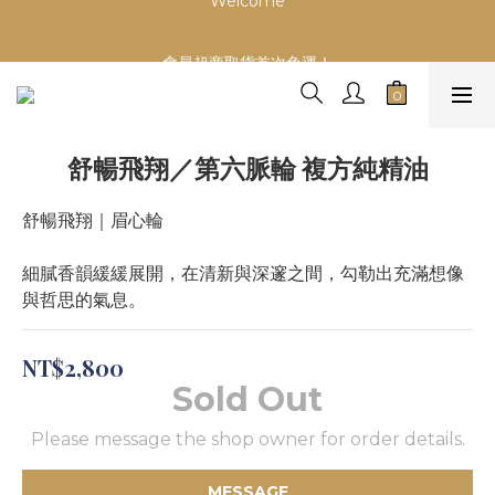
Welcome
會員超商取貨首次免運！
慶祝！網路門市開幕～加入會員首次購物滿999即升等VIP會員
【享年度88折】
舒暢飛翔／第六脈輪 複方純精油
Welcome
舒暢飛翔｜眉心輪
細膩香韻緩緩展開，在清新與深邃之間，勾勒出充滿想像
與哲思的氣息。
NT$2,800
Sold Out
Please message the shop owner for order details.
MESSAGE