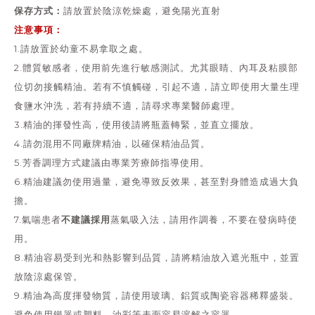
保存方式：
請放置於陰涼乾燥處，避免陽光直射
注意事項：
1.請放置於幼童不易拿取之處。
2.體質敏感者，使用前先進行敏感測試。尤其眼睛、內耳及粘膜部
位切勿接觸精油。若有不慎觸碰，引起不適，請立即使用大量生理
食鹽水沖洗，若有持續不適，請尋求專業醫師處理。
3.精油的揮發性高，使用後請將瓶蓋轉緊，並直立擺放。
4.請勿混用不同廠牌精油，以確保精油品質。
5.芳香調理方式建議由專業芳療師指導使用。
6.精油建議勿使用過量，避免導致反效果，甚至對身體造成過大負
擔。
不建議採用
7.氣喘患者
蒸氣吸入法，請用作調養，不要在發病時使
用。
8.精油容易受到光和熱影響到品質，請將精油放入遮光瓶中，並置
放陰涼處保管。
9.精油為高度揮發物質，請使用玻璃、鋁質或陶瓷容器稀釋盛裝。
避免使用鐵器或塑料、油彩等表面容易溶解之容器。