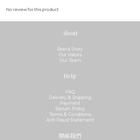
No review for this product
About
Brand Story
Our Values
Our Team
Help
FAQ
Delivery & Shipping
Payment
Return Policy
Terms & Conditions
Anti-Fraud Statement
聯絡我們