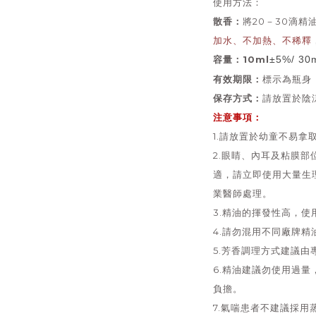
使用方法：
散香：
將20－30滴精
加水、不加熱、不稀釋
容量：10ml
±5%/ 30
有效期限：
標示為瓶身
保存方式：
請放置於陰
注意事項：
1.請放置於幼童不易拿
2.眼睛、內耳及粘膜
適，請立即使用大量生
業醫師處理。
3.精油的揮發性高，
4.請勿混用不同廠牌精
5.芳香調理方式建議由
6.精油建議勿使用過
負擔。
7.氣喘患者
不建議採用