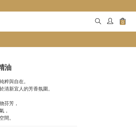
折】
精油
純粹與自在。
於清新宜人的芳香氛圍。
物芬芳，
氣，
空間。