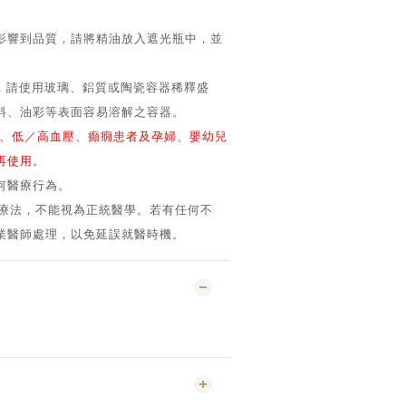
熱影響到品質，請將精油放入遮光瓶中，並
質，請使用玻璃、鋁質或陶瓷容器稀釋盛
料、油彩等表面容易溶解之容器。
症、低／高血壓、癲癇患者及孕婦、嬰幼兒
再使用。
任何醫療行為。
然療法，不能視為正統醫學。若有任何不
業醫師處理，以免延誤就醫時機。