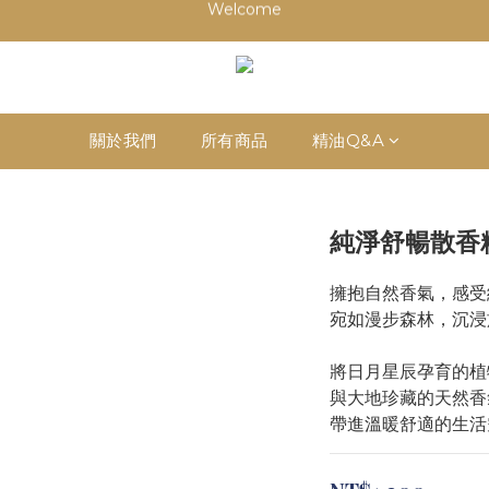
Welcome
會員超商取貨首次免運！
祝！網路門市開幕～加入會員首次購物滿999即升等VIP會員【享年度88
Welcome
關於我們
所有商品
精油Q&A
純淨舒暢散香
擁抱自然香氣，感受
宛如漫步森林，沉浸
將日月星辰孕育的植
與大地珍藏的天然香
帶進溫暖舒適的生活