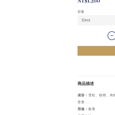
NT$1,200
容量
商品描述
成份：
雪松、桉樹、肉
里香......
用途：
散香