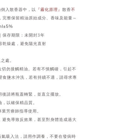
油倒入散香器中，以
『霧化原理』
散香
不
，完整保留精油原始成分、香味及能量～
ml
±5%
｜保存期限：未開封3年
涼乾燥處，避免陽光直射
取之處。
部位切勿接觸精油。若有不慎觸碰，引起不
理食鹽水沖洗，若有持續不適，請尋求專
使用後請將瓶蓋轉緊，並直立擺放。
油，以確保精品質。
專業芳療師指導使用。
量，避免導致反效果，甚至對身體造成過大
蒸氣吸入法，請用作調養，不要在發病時