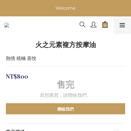
Welcome
Welcome
會員超商取貨首次免運！
慶祝！網路門市開幕～加入會員首次購物滿999即升等VIP會員
火之元素複方按摩油
【享年度88折】
Welcome
熱情 積極 喜悅
NT$800
售完
若想購買，請聯絡我們。
聯絡我們