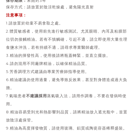
保存期限：
未開封3年
保存方式：請放置於陰涼乾燥處，避免陽光直射
注意事項：
1.請放置於幼童不易拿取之處。
2.體質敏感者，使用前先進行敏感測試。尤其眼睛、內耳及粘膜部
位切勿接觸精油。若有不慎觸碰，引起不適，請立即使用大量生理
食鹽水沖洗，若有持續不適，請尋求專業醫師處理。
3.精油的揮發性高，使用後請將瓶蓋轉緊，並直立擺放。
4.請勿混用不同廠牌精油，以確保精油品質。
5.芳香調理方式建議由專業芳療師指導使用。
6.精油建議勿使用過量，避免導致反效果，甚至對身體造成過大負
擔。
不建議採用
7.氣喘患者
蒸氣吸入法，請用作調養，不要在發病時使
用。
8.精油容易受到光和熱影響到品質，請將精油放入遮光瓶中，並置
放陰涼處保管。
9.精油為高度揮發物質，請使用玻璃、鋁質或陶瓷容器稀釋盛裝。