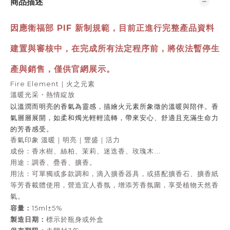
商品描述
因應衛福部 PIF 新制規範，目前正進行完整產品資料
建置與審核中，
在完成所有法定程序前，將依法暫停生
產與銷售，僅供官網展示。
Fire Element｜火之元素
溫暖光采・熱情綻放
以溫潤而明亮的香氣為靈感，描繪火元素所象徵的溫暖與陪伴。香
氣層層展開，如柔和燭光輕輕流轉，帶來安心、舒適且充滿生命力
的芳香感受。
香氣印象 溫暖｜明亮｜豐盛｜活力
成份：香水樹、絲柏、茉莉、迷迭香、玫瑰木…
用途：
調香、疊香、擴香。
用法：
可單獨或多款調和，滴入擴香器具，或搭配擴香石、擴香紙
等芳香載體使用，營造宜人香氛，增添芳香氛圍，享受植物天然香
氣。
容量：
15ml±5%
製造日期：
標示於瓶身或外盒