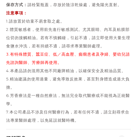
保存方式：
請栓緊瓶蓋，存放於陰涼乾燥處，避免陽光直射。
注意事項：
1.請放置於幼童不易拿取之處。
2.體質敏感者，使用前先進行敏感測試。尤其眼睛、內耳及粘膜部
位切勿接觸精油。若有不慎觸碰，引起不適，請立即使用大量生理
食鹽水沖洗，若有持續不適，請尋求專業醫師處理。
3.有特殊體質、蠶豆症、低／高血壓、癲癇患者及孕婦、嬰幼兒請
先諮詢醫師、芳療師再使用。
4.本產品請勿混用其他不同廠牌精油，以確保安全及精油品質。
5.精油建議勿使用過量，避免導致反效果，甚至對身體造成過大負
擔。
6.芳香療法是一種自然療法，無法完全取代醫療或不能視為正統醫
學。
7.本公司產品不涉及任何醫療行為，若有任何不適，請立刻尋求合
法專業醫師處理，以免延誤就醫時機。