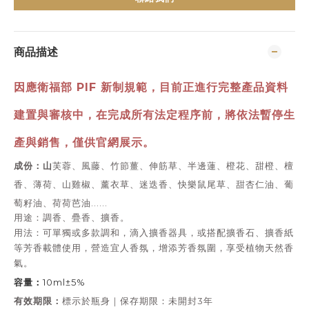
商品描述
因應衛福部 PIF 新制規範，目前正進行完整產品資料
建置與審核中，
在完成所有法定程序前，將依法暫停生
產與銷售，僅供官網展示。
成份：山
芙蓉、風藤、竹節薑、伸筋草、半邊蓮、橙花、甜橙、檀
香、薄荷、山雞椒、薰衣草、迷迭香、快樂鼠尾草、甜杏仁油、葡
萄籽油、荷荷芭油......
用途：
調香、疊香、擴香。
用法：
可單獨或多款調和，滴入擴香器具，或搭配擴香石、擴香紙
等芳香載體使用，營造宜人香氛，增添芳香氛圍，享受植物天然香
氣。
容量：
10ml±5%
有效期限：
標示於瓶身｜保存期限：未開封3年