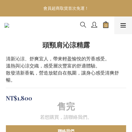
Welcome
會員超商取貨首次免運！
慶祝！網路門市開幕～加入會員首次購物滿999即升等VIP會員
【享年度88折】
Welcome
頭頸肩沁涼精露
清新沁涼、舒爽宜人，帶來輕盈愉悅的芳香感受。
溫熱與沁涼交織，感受層次豐富的舒適體驗。
散發清新香氣，營造放鬆自在氛圍，讓身心感受清爽舒
暢。
NT$1,800
售完
若想購買，請聯絡我們。
聯絡我們