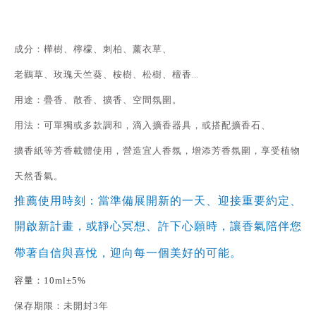
成分：樺樹、檸檬、刺柏、薰衣草、
老鸛草、玫瑰天竺葵、桉樹、松樹、檀香…
用途：
疊香、散香、擴香、空間氛圍。
用法：
可單獨或多款調和，滴入擴香器具，
或搭配擴香石、
擴香紙等芳香載體使用，營造宜人香氛，增添芳香氛圍，享受植物
天然香氣。
推薦使用時刻：
當準備展開新的一天、迎接重要約定、
開啟新計畫，或靜心冥想、許下心願時，讓香氣陪伴您
帶著自信與喜悅，迎向每一個美好的可能。
容量：
10ml±5%
保存期限：
未開封3年