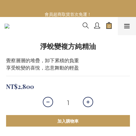
Welcome
會員超商取貨首次免運！
慶祝！網路門市開幕～加入會員首次購物滿999即升等VIP會員
【享年度88折】
Welcome
淨蛻變複方純精油
覺察層層的堆疊，卸下累積的負重
享受蛻變的喜悅，恣意舞動的輕盈
NT$2,800
加入購物車