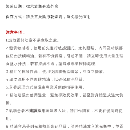
製造日期：
標示於瓶身或外盒
保存方式：
請放置於陰涼乾燥處，避免陽光直射
注意事項：
1.請放置於幼童不易拿取之處。
2.體質敏感者，使用前先進行敏感測試。尤其眼睛、內耳及粘膜部
位切勿接觸精油。若有不慎觸碰，引起不適，請立即使用大量生理
食鹽水沖洗，若有持續不適，請尋求專業醫師處理。
3.精油的揮發性高，使用後請將瓶蓋轉緊，並直立擺放。
4.請勿混用不同廠牌精油，以確保精油品質。
5.芳香調理方式建議由專業芳療師指導使用。
6.精油建議勿使用過量，避免導致反效果，甚至對身體造成過大負
擔。
不建議採用
7.氣喘患者
蒸氣吸入法，請用作調養，不要在發病時使
用。
8.精油容易受到光和熱影響到品質，請將精油放入遮光瓶中，並置