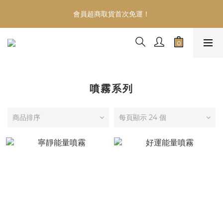
Welcome
會員超商取貨首次免運！
慶祝！網路門市開幕～加入會員首次購物滿999即升等VIP會員
【享年度88折】
Welcome
噴霧系列
商品排序
每頁顯示 24 個